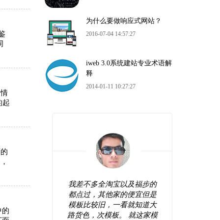
为什么要做响应式网站？
鉴
2016-07-04 14:57:27
词
iweb 3.0系统建站专业术语解
释
2014-01-11 10:27:27
友情
的起
面的
中，
站看起来
我差不多全淘宝以及福步的
很好
较前卫，
都点过，其他家的便宜但是
错，
网站弄好
模板比较旧，一看就知道大
操作
中的
间修修改
路货色，次模板。 就这家模