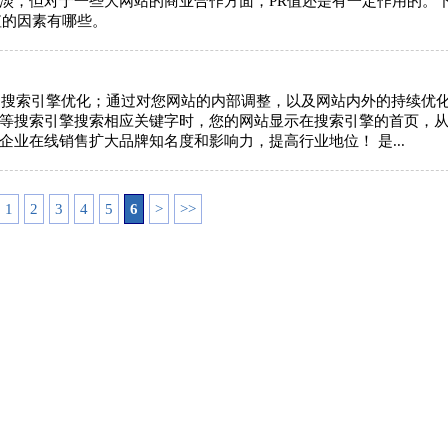
淡，但对于一些大网站的商业合作方面，PR值还是有一定作用的。
态度，好评
改多次，非常有耐
值的因素有哪些。
大家都拼服务啦，
对可以！
cy32008
2016-06-09
kilala2000
就是搜索引擎优化；通过对您网站的内部调整，以及网站内外的持续优
等搜索引擎搜索相应关键字时，您的网站显示在搜索引擎的首页，
2016-04-0
企业在线销售扩大品牌知名度和影响力，提高行业地位！ 是...
1
2
3
4
5
6
>
>>