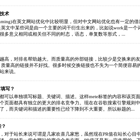
技术
 stemming)在英文网站优化中比较明显，但对中文网站优化也有一定的借
是英文中某些词是由一个主要的词干衍生出来的，比如说work是一个
很多意义相同或相关但不同的时态，语态，单复数等形式，...
越高，对排名帮助越大。而质量高的外部链接，比较少是交换来的
，质量高的链接并不好找。很多时候交换链接也不失为一个简便容易
站来说。
何填写？
都可以单独填写标题、关键词、描述。这样mete标签的内容和该页
个页面都具有独立的更大的排名竞争力。现在在谷歌搜索引擎规则
了，而关键词和描述的重要性已经下降到不大重要。所以标题的...
很好很专业的做网络店家，
看了一圈他们家网
到现在无可挑剔，但是关键
最合心意，设计比
些？
看以后长期提供售后服务不
从开始入手操作到
，对于站长来说可谓是几家欢喜几家愁，虽然现在PR值在站长心目
知道是不 是秉承服务到底的
花了一个星期，中