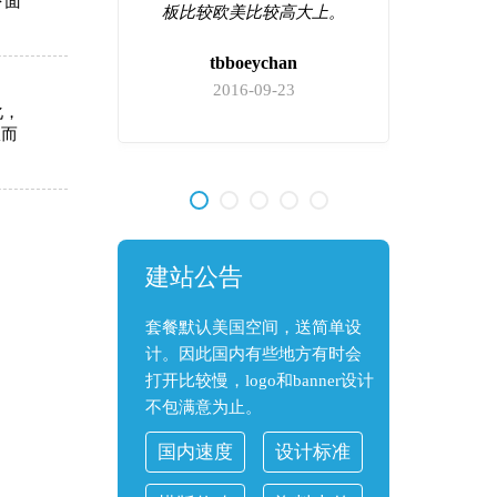
下面
心，现在
板比较欧美比较高大上。
他们家绝
tbboeychan
2016-09-23
化，
从而
9
建站公告
套餐默认美国空间，送简单设
计。因此国内有些地方有时会
打开比较慢，logo和banner设计
不包满意为止。
国内速度
设计标准