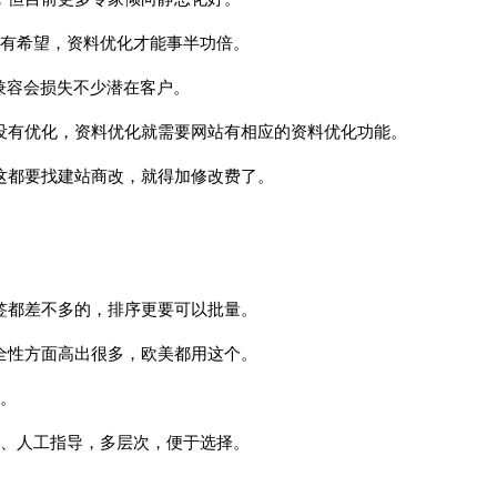
才有希望，资料优化才能事半功倍。
兼容会损失不少潜在客户。
没有优化，资料优化就需要网站有相应的资料优化功能。
这都要找建站商改，就得加修改费了。
标签都差不多的，排序更要可以批量。
安全性方面高出很多，欧美都用这个。
传。
很好很专业的做网络店家，
看了一圈他们家网
到现在无可挑剔，但是关键
最合心意，设计比
导、人工指导，多层次，便于选择。
看以后长期提供售后服务不
从开始入手操作到
知道是不 是秉承服务到底的
花了一个星期，中