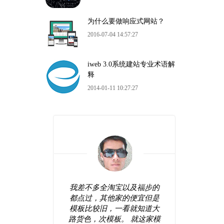
为什么要做响应式网站？
2016-07-04 14:57:27
iweb 3.0系统建站专业术语解
释
2014-01-11 10:27:27
站看起来
我差不多全淘宝以及福步的
很好
较前卫，
都点过，其他家的便宜但是
错，
网站弄好
模板比较旧，一看就知道大
操作
间修修改
路货色，次模板。 就这家模