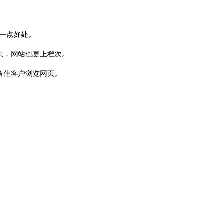
态度，好评
改多次，非常有耐
大家都拼服务啦，
对可以！
cy32008
有一点好处。
2016-06-09
kilala2000
大，网站也更上档次。
2016-04-0
留住客户浏览网页。