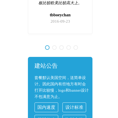
心，现在
板比较欧美比较高大上。
他们家绝
tbboeychan
2016-09-23
9
建站公告
套餐默认美国空间，送简单设
计。因此国内有些地方有时会
打开比较慢，logo和banner设计
不包满意为止。
国内速度
设计标准