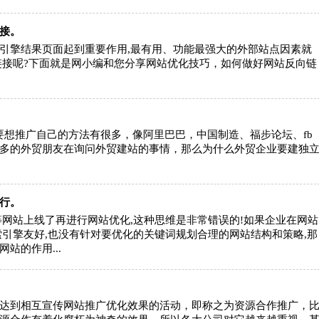
接。
引擎结果页面起到重要作用,最有用、功能最强大的外部站点因素就
链接呢?下面就是网小编和您分享网站优化技巧，如何做好网站反向链
要想推广自己的方法有很多，像阿里巴巴，中国制造、福步论坛、fb
多的外贸朋友在询问外贸建站的事情，那么为什么外贸企业要建独
行。
等网站上线了再进行网站优化,这种思维是非常错误的!如果企业在网站
索引擎友好,也没有针对要优化的关键词规划合理的网站结构和策略,那
站的作用...
很好很专业的做网络店家，
看了一圈他们家网
到现在无可挑剔，但是关键
最合心意，设计比
看以后长期提供售后服务不
从开始入手操作到
达到相互宣传网站推广优化效果的活动，即称之为资源合作推广，
知道是不 是秉承服务到底的
花了一个星期，中