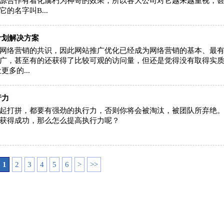
源合作有着化腐朽为神奇的效果，所以各大公司对它越来越重视，
态度，好评
改多次，非常有耐
的名字叫B...
大家都拼服务啦，
对可以！
cy32008
计划解决方案
2016-06-09
kilala2000
网络营销的共识，因此网站推广优化已经成为网络营销的基本、最
广，甚至有的还获得了比较可观的访问量，但还是觉得没有取得实
2016-04-0
多的...
行力
起打拼，都要有强劲的执行力，否则你将会被淘汰，被团队所弃绝
获得成功，那么怎么提高执行力呢？
1
2
3
4
5
6
>
>>