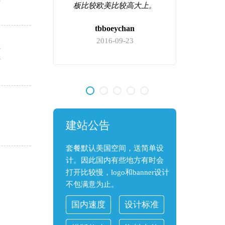
甚
心，现在
板比较欧美比较高大上。
他们家绝
tbboeychan
2016-09-23
有
质
9
。
建站公告
套餐默认美国空间，送简单设
计。因此国内有些地方有时会
打开比较慢，logo和banner设计
不包满意为止。
国内速度
设计标准