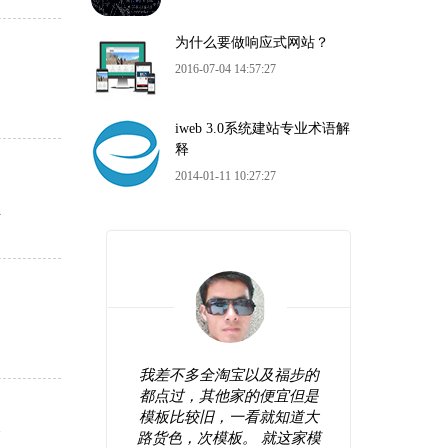
为什么要做响应式网站？
2016-07-04 14:57:27
iweb 3.0系统建站专业术语解
释
2014-01-11 10:27:27
立
站看起来
我差不多全淘宝以及福步的
很好
较前卫，
都点过，其他家的便宜但是
错，
网站弄好
模板比较旧，一看就知道大
操作
比
间修修改
路货色，次模板。 就这家模