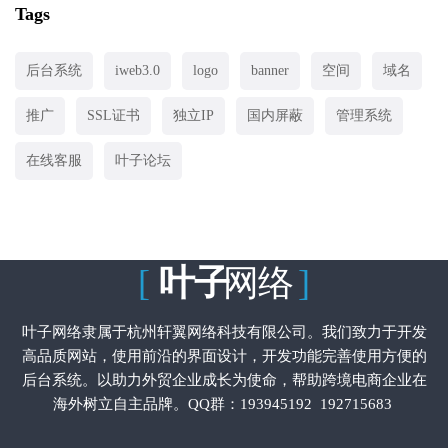
Tags
后台系统
iweb3.0
logo
banner
空间
域名
推广
SSL证书
独立IP
国内屏蔽
管理系统
在线客服
叶子论坛
[
叶子
网络
]
叶子网络隶属于杭州轩翼网络科技有限公司。我们致力于开发
高品质网站，使用前沿的界面设计，开发功能完善使用方便的
后台系统。以助力外贸企业成长为使命，帮助跨境电商企业在
海外树立自主品牌。QQ群：
193945192
192715683