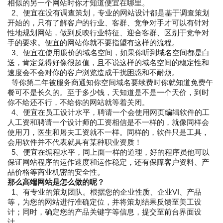
相似的另一个网站时你才知道便宜在哪里。
2、便宜在没有调查策划，专业的网站设计都是基于调查策划
开始的，只有了解客户的行业、客群、竞争对手才可以有针对
性地规划网站，做到反映行业特征、迎合客群、区别于竞争对
手的要求。便宜的网站你就不要指望有这样的流程。
3、便宜在使用廉价的域名空间，如果你听到域名空间都是白
送，肯定觉得好像很超值，且不说这样的域名空间的稳定性和
速度会不会对你的客户浏览造成干扰困惑和不耐烦。
等你第二年被服务商通知你空间域名要续费时你就知道免费午
餐可不是长久的。至于多少钱，天知道是不是一个天价，到时
你不给还不行，不给你的网站就等着关闭。
4、便宜在员工设计水平，聘请一个会使用网页编辑软件的工
人工资和聘请一个设计师的工资相信是不一样的，就像同样会
使用刀，医生和屠夫工资就不一样。同样的，软件只是工具，
会用软件并不代表就具有某种职业资质！
5、便宜在编程水平，同上面一样的道理，好的程序员他可以
保证网站程序的运作速度和运作稳定，还有保障客户资料、产
品价格等商业机密的安全性。
那么高端网站是怎么做的呢？
1、有专业的策划团队。根据您的企业性质、企业VI、产品
等，为您的网站进行准确定位，并将策划结果反馈至美工设
计；同时，确定您的产品关键字等信息，提交至前台界面设
计。