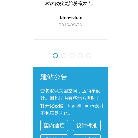
心，现在
板比较欧美比较高大上。
他们家绝
tbboeychan
2016-09-23
9
建站公告
套餐默认美国空间，送简单设
计。因此国内有些地方有时会
打开比较慢，logo和banner设计
不包满意为止。
国内速度
设计标准