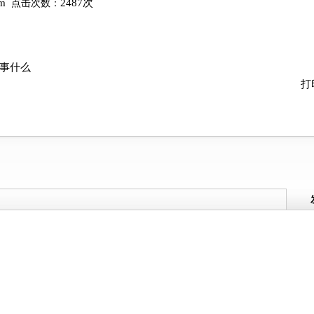
om
2487次
点击次数：
事什么
打
很好很专业的做网络店家，
看了一圈他们家网
到现在无可挑剔，但是关键
最合心意，设计比
看以后长期提供售后服务不
从开始入手操作到
知道是不 是秉承服务到底的
花了一个星期，中