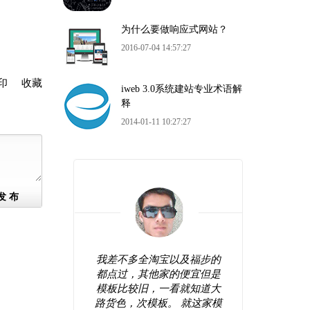
为什么要做响应式网站？
2016-07-04 14:57:27
印
收藏
iweb 3.0系统建站专业术语解
释
2014-01-11 10:27:27
发 布
站看起来
我差不多全淘宝以及福步的
很好
较前卫，
都点过，其他家的便宜但是
错，
网站弄好
模板比较旧，一看就知道大
操作
间修修改
路货色，次模板。 就这家模