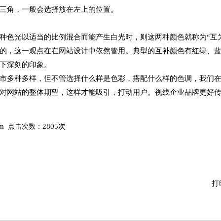
三角，一般会选择放在左上的位置。
种色光以适当的比例混合而能产生白光时，则这两种颜色就称为“互
的，这一观点在在网站设计中依然管用。典型的互补颜色有红绿、
下深刻的印象。
市多种多样，但不管选择什么样是色彩，搭配什么样的色调，我们
对网站的整体期望，这样才能吸引，打动用户。视线企业品牌更好
om
2805次
点击次数：
打
很好很专业的做网络店家，
看了一圈他们家网
到现在无可挑剔，但是关键
最合心意，设计比
看以后长期提供售后服务不
从开始入手操作到
知道是不 是秉承服务到底的
花了一个星期，中