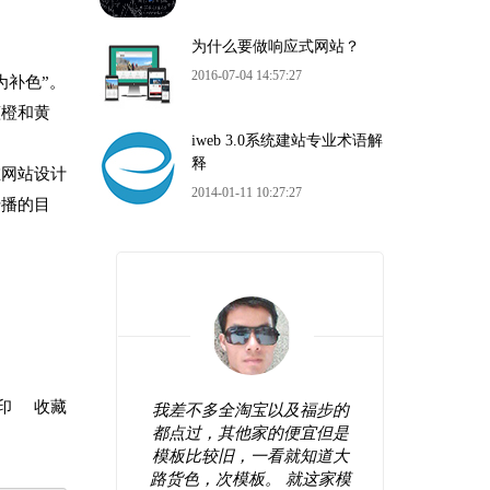
为什么要做响应式网站？
2016-07-04 14:57:27
为补色”。
蓝橙和黄
iweb 3.0系统建站专业术语解
释
在网站设计
2014-01-11 10:27:27
传播的目
印
收藏
站看起来
我差不多全淘宝以及福步的
很好
较前卫，
都点过，其他家的便宜但是
错，
网站弄好
模板比较旧，一看就知道大
操作
间修修改
路货色，次模板。 就这家模