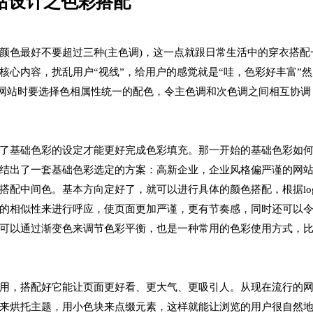
站设计之色彩搭配
颜色最好不要超过三种(主色调)，这一点就跟日常生活中的穿衣搭配
核心内容，扰乱用户“视线”，给用户的感觉就是“哇，色彩好丰富”
计网站时要选择色相属性统一的配色，令主色调和次色调之间相互协调
了基础色彩的设定才能更好完成色彩填充。那一开始的基础色彩如何
结出了一套基础色彩选定的方案：高新企业，企业风格偏严谨的网
搭配中间色。基本方向定好了，就可以进行具体的颜色搭配，根据lo
的相似性来进行呼应，使页面更加严谨，更有节奏感，同时还可以
可以通过渐变色来调节色彩平衡，也是一种常用的色彩使用方式，
用，搭配好它能让页面更好看、更大气、更吸引人。从现在流行的
来烘托主题，用小色块来点缀元素，这样就能让浏览的用户很自然