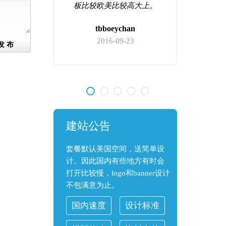
心，现在
板比较欧美比较高大上。
他们家绝
tbboeychan
2016-09-23
发 布
9
建站公告
套餐默认美国空间，送简单设
计。因此国内有些地方有时会
打开比较慢，logo和banner设计
不包满意为止。
国内速度
设计标准