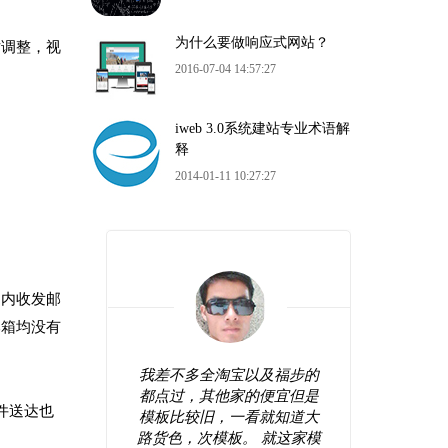
为什么要做响应式网站？
站调整，视
2016-07-04 14:57:27
iweb 3.0系统建站专业术语解
释
2014-01-11 10:27:27
国内收发邮
邮箱均没有
站看起来
我差不多全淘宝以及福步的
很好
较前卫，
都点过，其他家的便宜但是
错，
件送达也
网站弄好
模板比较旧，一看就知道大
操作
间修修改
路货色，次模板。 就这家模