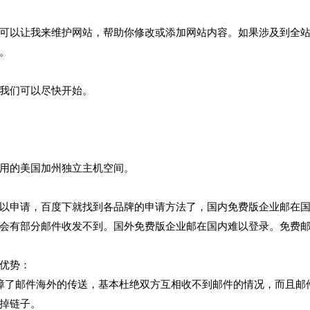
可以让我来维护网站，帮助你修改或添加网站内容。如果涉及到全
。
我们可以尽快开始。
用的美国加州独立主机空间。
以申请，百度下就找到各品牌的申请方法了，国内免费版企业邮在
会有部分邮件收发不到。国外免费版企业邮在国内难以登录。免费
很好很专业的做网络店家，
看了一圈他们家网
优势：
到现在无可挑剔，但是关键
最合心意，设计比
障了邮件海外的传送，基本杜绝双方互相收不到邮件的情况，而且邮
看以后长期提供售后服务不
从开始入手操作到
知道是不 是秉承服务到底的
花了一个星期，中
掉链子。