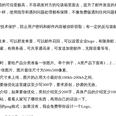
态度，好评
改多次，非常有耐
箱的可信度极高，不容易发对方的垃圾箱里面去，提升了邮件发送的
大家都拼服务啦，
一样，使用指导和遇到问题处理都有保障，不像免费版遇到任何问题
对可以！
cy32008
2016-06-09
kilala2000
加密技术保护，防止用户密码和邮件内容被侦听窃取；有一定的反垃圾
2016-04-0
来，可以群发单显，可以邮件召回，可以设置企业logo，有随身邮
索，有商务函，可共享通讯录，可发送加密邮件，无限容量等等。
时，要给产品分类准备一张图片。举个例子，A类产品下面有1，2，
张图片。图片最佳尺寸为500x500像素。
来上传，图片的占用大小最好在100kb-200kb之间。
要做优化这里建议至少写300字，要求原创，抄袭的无效。
绍，如果要做优化，类别介绍至少200字，具体产品的介绍至少10
站，看看人家写了哪些东西，再用自己的话说一下。
明的png格式；如果没有，我会免费帮你设计一个Logo。