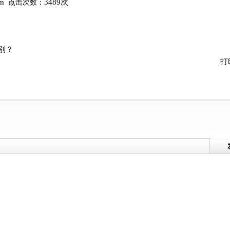
om
3489次
点击次数：
别？
打