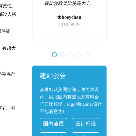
心，现在
板比较欧美比较高大上。
有效性。
他们家绝
都没人搭
tbboeychan
2016-09-23
邮件能
9
，有超大
3等等产
建站公告
套餐默认美国空间，送简单设
计。因此国内有些地方有时会
打开比较慢，logo和banner设计
0字。同
不包满意为止。
国内速度
设计标准