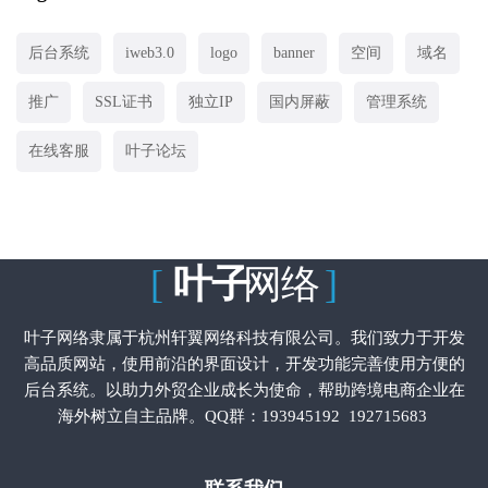
后台系统
iweb3.0
logo
banner
空间
域名
推广
SSL证书
独立IP
国内屏蔽
管理系统
在线客服
叶子论坛
[
叶子
网络
]
叶子网络隶属于杭州轩翼网络科技有限公司。我们致力于开发
高品质网站，使用前沿的界面设计，开发功能完善使用方便的
后台系统。以助力外贸企业成长为使命，帮助跨境电商企业在
海外树立自主品牌。QQ群：
193945192
192715683